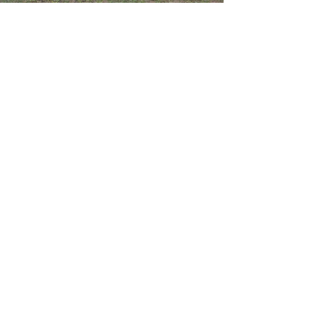
Iscriviti subito alla nostra
newsletter e ricevi un buono
sconto del 10% per il tuo primo
KIT Slow Flyer*1!