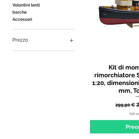
Volantini lenti
barche
Accessori
Prezzo
3 €
1000 €
Kit di mon
rimorchiatore 
1:20, dimensioni
mm, To
Prezzo 
299,90 €
IVA i
Preo