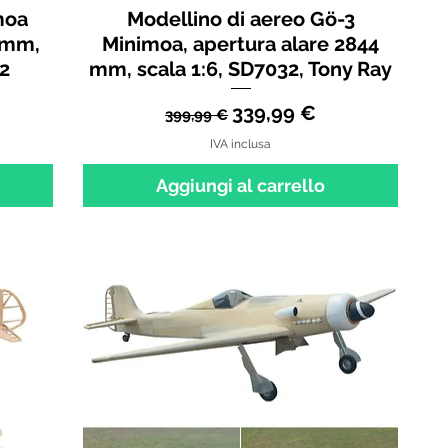
moa
Modellino di aereo Gö-3
4 mm,
Minimoa, apertura alare 2844
32
mm, scala 1:6, SD7032, Tony Ray
tato
Prezzo regolare
Prezzo scontato
339,99 €
399,99 €
IVA inclusa
Aggiungi al carrello