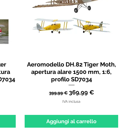
ker
Aeromodello DH.82 Tiger Moth,
tura
apertura alare 1500 mm, 1:6,
SD7034
profilo SD7034
Prezzo regolare
Prezzo scontato
369,99 €
399,99 €
tato
IVA inclusa
Aggiungi al carrello