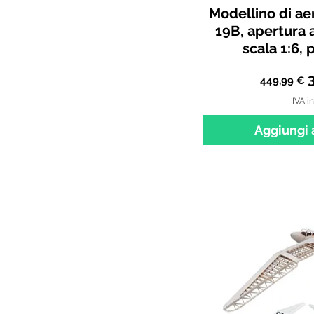
Modellino di a
19B, apertura 
scala 1:6, 
Prezzo 
449,99 €
IVA i
Aggiungi a