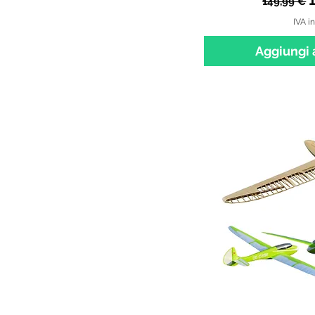
149,99 €
IVA i
Aggiungi a