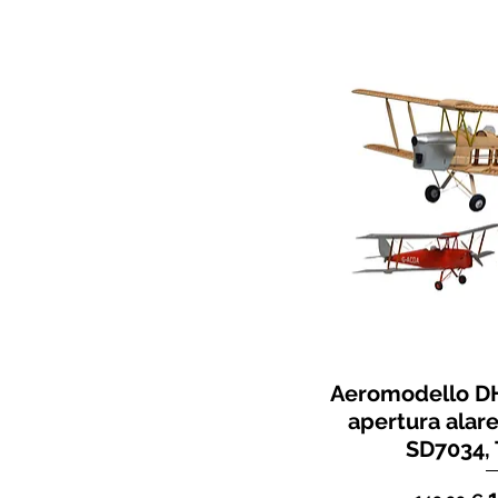
Aeromodello DH
apertura alare
SD7034, 
Prezzo 