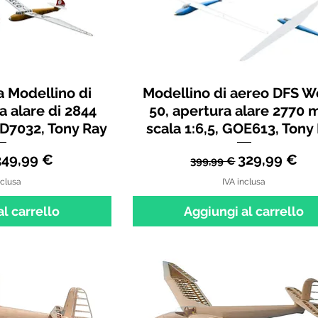
 Modellino di
Modellino di aereo DFS W
a alare di 2844
50, apertura alare 2770 
SD7032, Tony Ray
scala 1:6,5, GOE613, Tony
regolare
Prezzo scontato
Prezzo regolare
Prezzo scon
349,99 €
329,99 €
399,99 €
nclusa
IVA inclusa
l carrello
Aggiungi al carrello