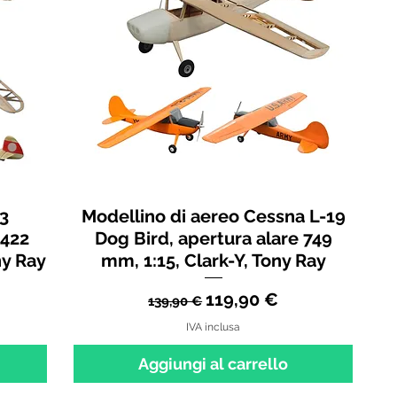
-3
Modellino di aereo Cessna L-19
1422
Dog Bird, apertura alare 749
ny Ray
mm, 1:15, Clark-Y, Tony Ray
tato
Prezzo regolare
Prezzo scontato
119,90 €
139,90 €
IVA inclusa
Aggiungi al carrello