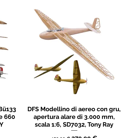
 Bü133
DFS Modellino di aereo con gru,
e 660
apertura alare di 3.000 mm,
-Y
scala 1:6, SD7032, Tony Ray
tato
Prezzo regolare
Prezzo scontato