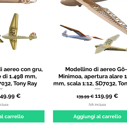
i aereo con gru,
Modellino di aereo Gö
e di 1.498 mm,
Minimoa, apertura alare 
7032, Tony Ray
mm, scala 1:12, SD7032, To
regolare
rezzo scontato
Prezzo regolare
Prezzo scon
149,99 €
119,99 €
139,99 €
nclusa
IVA inclusa
l carrello
Aggiungi al carrello