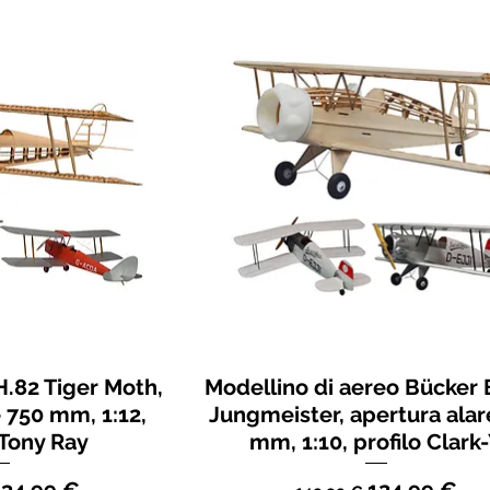
.82 Tiger Moth,
Modellino di aereo Bücker
 750 mm, 1:12,
Jungmeister, apertura alar
Tony Ray
mm, 1:10, profilo Clark
regolare
Prezzo scontato
Prezzo regolare
Prezzo scon