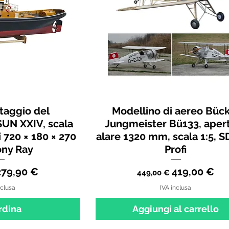
taggio del
Modellino di aereo Büc
SUN XXIV, scala
Jungmeister Bü133, aper
 720 × 180 × 270
alare 1320 mm, scala 1:5, 
ny Ray
Profi
regolare
Prezzo scontato
Prezzo regolare
Prezzo scon
279,90 €
419,00 €
449,00 €
nclusa
IVA inclusa
rdina
Aggiungi al carrello