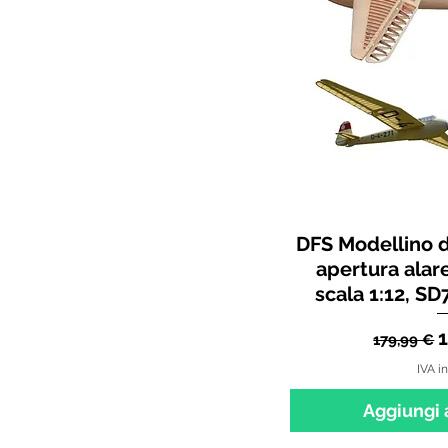
DFS Modellino d
apertura alar
scala 1:12, SD
Prezzo 
P
179,99 €
IVA i
Aggiungi a