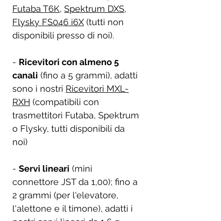
Futaba T6K
,
Spektrum DXS
,
Flysky FS046 i6X
(tutti non
disponibili presso di noi).
-
Ricevitori con almeno 5
canali
(fino a 5 grammi), adatti
sono i nostri
Ricevitori MXL-
RXH
(compatibili con
trasmettitori Futaba, Spektrum
o Flysky, tutti disponibili da
noi)
-
Servi lineari
(mini
connettore JST da 1,00); fino a
2 grammi (per l'elevatore,
l'alettone e il timone), adatti i