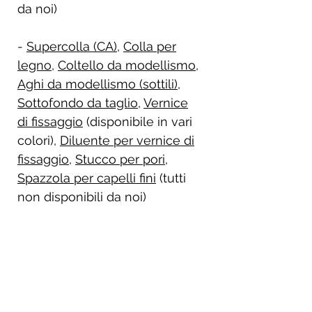
da noi)
-
Supercolla (CA)
,
Colla per
legno
,
Coltello da modellismo
,
Aghi da modellismo (sottili)
,
Sottofondo da taglio
,
Vernice
di fissaggio
(disponibile in vari
colori),
Diluente per vernice di
fissaggio
,
Stucco per pori
,
Spazzola per capelli fini
(tutti
non disponibili da noi)
Storia dell'aereo:
Il de Havilland DH.53 “Humming Bird”
Dettagli sulla fornitura:
fu progettato all'inizio degli anni '20