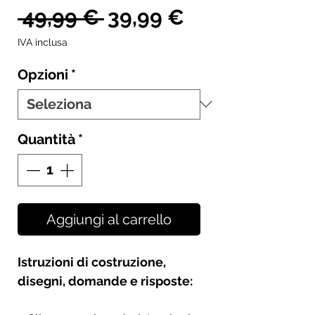
Prezzo
Prezzo
 49,99 € 
39,99 €
regolare
scontato
IVA inclusa
Opzioni
*
Quantità
*
Aggiungi al carrello
Istruzioni di costruzione,
disegni, domande e risposte: