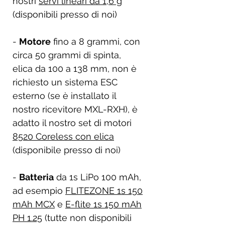
nostri
servi lineari da 1,6 g
(disponibili presso di noi)
-
Motore
fino a 8 grammi, con
circa 50 grammi di spinta,
elica da 100 a 138 mm, non è
richiesto un sistema ESC
esterno (se è installato il
nostro ricevitore MXL-RXH), è
adatto il nostro set di motori
8520 Coreless con elica
(disponibile presso di noi)
-
Batteria
da 1s LiPo 100 mAh,
ad esempio
FLITEZONE 1s 150
mAh MCX
e
E-flite 1s 150 mAh
PH 1.25
(tutte non disponibili